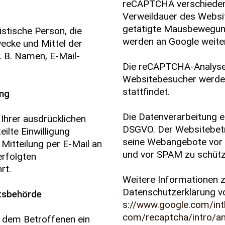
reCAPTCHA verschiedene
Verweildauer des Websi
getätigte Mausbewegung
ristische Person, die
werden an Google weiter
ecke und Mittel der
 B. Namen, E-Mail-
Die reCAPTCHA-Analysen
Websitebesucher werden
stattfindet.
ung
Die Datenverarbeitung er
Ihrer ausdrücklichen
DSGVO. Der Websitebetre
eilte Einwilligung
seine Webangebote vor 
 Mitteilung per E-Mail an
und vor SPAM zu schütz
erfolgten
rt.
Weitere Informationen 
Datenschutzerklärung v
tsbehörde
s://www.google.com/intl
com/recaptcha/intro/an
t dem Betroffenen ein