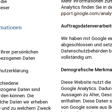
Mehr Informationen zu
 die
Analytics finden Sie in
ieser
pport.google.com/anal
Auftragsdatenverarbei
rmationen
Wir haben mit Google ei
abgeschlossen und setz
Datenschutzbehörden be
Ihrer persönlichen
vollständig um.
nbezogenen Daten
Demografische Merkmal
hutzerklärung.
Diese Website nutzt di
schiedene
Google Analytics. Dadurc
zogene Daten sind
Aussagen zu Alter, Gesc
erden können. Die
enthalten. Diese Daten
elche Daten wir erheben
von Google sowie aus Be
wie und zu welchem Zweck