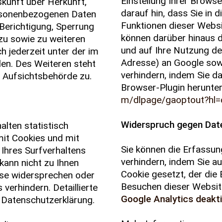
Einstellung Ihrer Browse
skunft über Herkunft,
darauf hin, dass Sie in 
rsonenbezogenen Daten
Funktionen dieser Websi
 Berichtigung, Sperrung
können darüber hinaus 
zu sowie zu weiteren
und auf Ihre Nutzung de
 jederzeit unter der im
Adresse) an Google sow
n. Des Weiteren steht
verhindern, indem Sie d
 Aufsichtsbehörde zu.
Browser-Plugin herunterl
m/dlpage/gaoptout?hl=
Widerspruch gegen Dat
lten statistisch
mit Cookies und mit
Sie können die Erfassun
Ihres Surfverhaltens
verhindern, indem Sie au
kann nicht zu Ihnen
Cookie gesetzt, der die
yse widersprechen oder
Besuchen dieser Website
verhindern. Detaillierte
Google Analytics deakti
n Datenschutzerklärung.