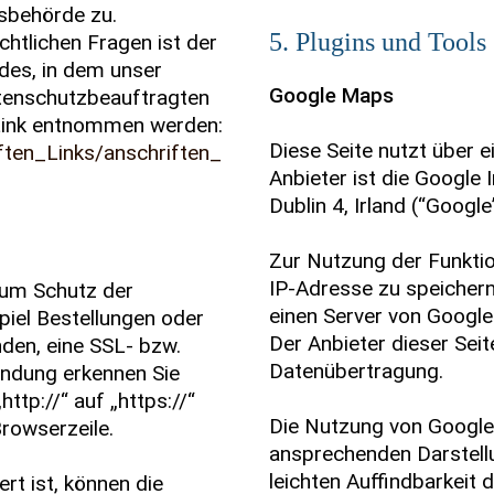
sbehörde zu.
5. Plugins und Tools
htlichen Fragen ist der
es, in dem unser
Google Maps
atenschutzbeauftragten
Link entnommen werden:
Diese Seite nutzt über 
ften_Links/anschriften_
Anbieter ist die Google 
Dublin 4, Irland (“Google
Zur Nutzung der Funktio
IP-Adresse zu speichern
zum Schutz der
einen Server von Google
piel Bestellungen oder
Der Anbieter dieser Seit
nden, eine SSL- bzw.
Datenübertragung.
indung erkennen Sie
ttp://“ auf „https://“
Die Nutzung von Google 
rowserzeile.
ansprechenden Darstell
leichten Auffindbarkeit
rt ist, können die